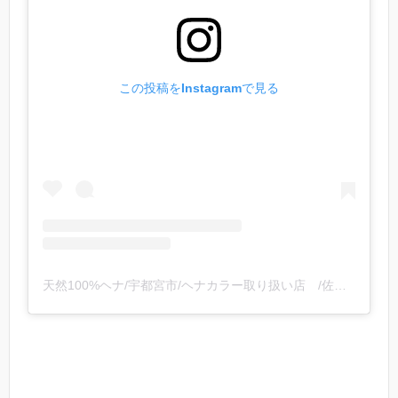
この投稿をInstagramで見る
天然100%ヘナ/宇都宮市/ヘナカラー取り扱い店 /佐藤昭利(@2525suma.hena)がシェアした投稿