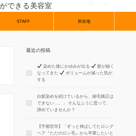
ナができる美容室
STAFF
所在地
最近の投稿
染めた後にかゆみが出る
髪が細く
なってきた
ボリュームが減った気が
する
白髪染めを続けているから、縮毛矯正は
できない…。」 そんなふうに思って、
諦めていませんか？
【宇都宮市】「ずっと伸ばしてたロング
ヘア『ただのロン毛』から卒業したいと