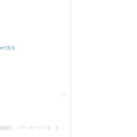
amで見る
縮毛矯正/宇都宮/西川田町/酸性ストレート 佐藤昭利 ヘアーモードスマ すま美容室(@2525suma)がシェアした投稿