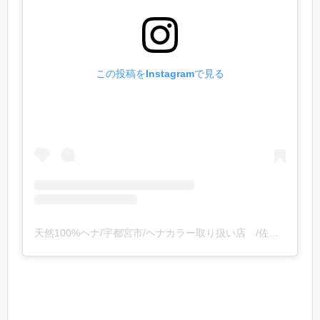
この投稿をInstagramで見る
天然100%ヘナ/宇都宮市/ヘナカラー取り扱い店 /佐藤昭利(@2525suma.hena)がシェアした投稿