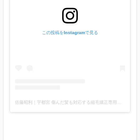
この投稿をInstagramで見る
佐藤昭利｜宇都宮 傷んだ髪も対応する縮毛矯正専用美容室 ヘアーモード スマ(@2525suma)がシェアした投稿