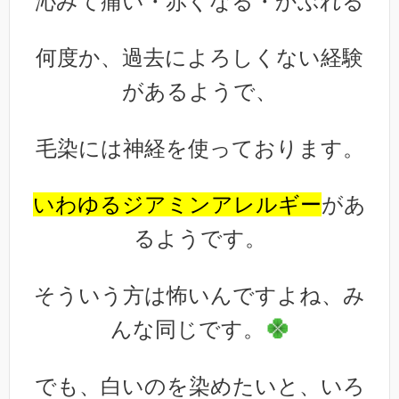
沁みて痛い・赤くなる・かぶれる
何度か、過去によろしくない経験
があるようで、
毛染には神経を使っております。
いわゆるジアミンアレルギー
があ
るようです。
そういう方は怖いんですよね、み
んな同じです。
でも、白いのを染めたいと、いろ