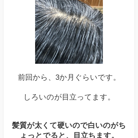
前回から、3か月ぐらいです。
しろいのが目立ってます。
髪質が太くて硬いので白いのがち
ょっとでると、目立ちます。