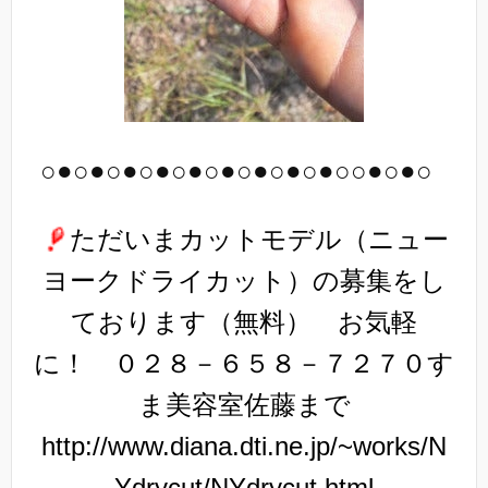
○●○●○●○●○●○●○●○●○●○○●○●○
ただいまカットモデル（
ニュー
ヨークドライカット
）の募集をし
ております（無料） お気軽
に！ ０２８－６５８－７２７０す
ま美容室佐藤まで
http://www.diana.dti.ne.jp/~works/N
Ydrycut/NYdrycut.html