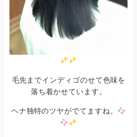
毛先までインディゴのせて色味を
落ち着かせています。
ヘナ独特のツヤがでてますね。