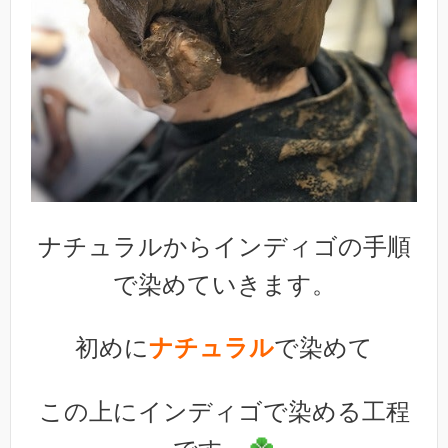
ナチュラルからインディゴの手順
で染めていきます。
初めに
ナチュラル
で染めて
この上にインディゴで染める工程