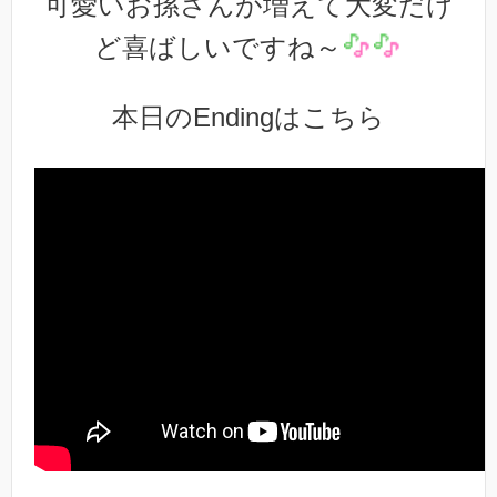
可愛いお孫さんが増えて大変だけ
ど喜ばしいですね～
本日のEndingはこちら