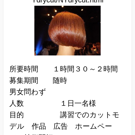
所要時間 １時間３０～２時間
募集期間 随時
男女問わず
人数 １日一名様
目的 講習でのカットモ
デル 作品 広告 ホームペー