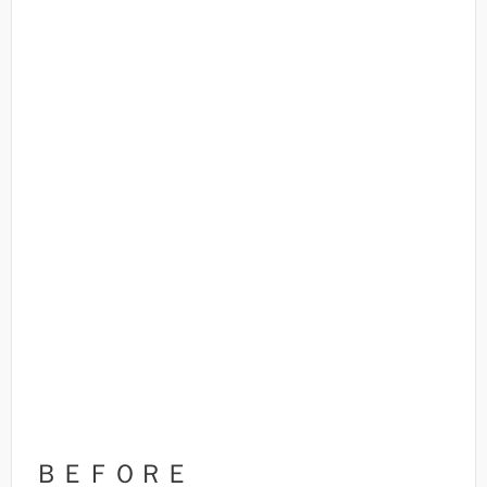
ＢＥＦＯＲＥ