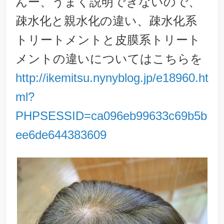
んー、うまく説明できないので、
疎水化と親水化の違い、疎水化系
トリートメントと皮膜系トリート
メントの違いについてはこちらを
http://ikemitsu.nynyblog.jp/e18960.ht
ml?
PHPSESSID=ca096eb99633c69b5b
ee6de644383609