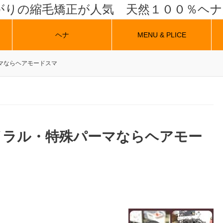
がりの縮毛矯正が人気 天然１００％ヘ
ヘナ
MENU & PLICE
マならヘアモードスマ
イラル・特殊パーマならヘアモー