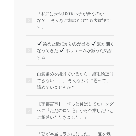
「私には天然100％ヘナが合うのか
な？」 そんなご相談だけでも大歓迎で
す。
染めた後にかゆみが出る
髪が細く
なってきた
ボリュームが減った気が
する
白髪染めを続けているから、縮毛矯正は
できない…。」 そんなふうに思って、
諦めていませんか？
【宇都宮市】「ずっと伸ばしてたロング
ヘア『ただのロン毛』から卒業したいと
ご相談いただきました。」
「朝が本当にラクになった」 「髪を気