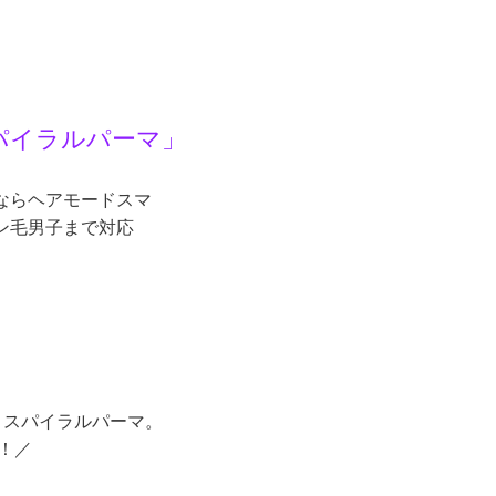
パイラルパーマ」
ならヘアモードスマ
ン毛男子まで対応
トスパイラルパーマ。
！／