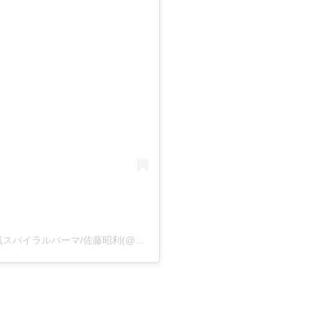
宇都宮市/ツイストスパイラルパーマ／外国人風スパイラルパーマ/佐藤昭利(@2525suma.spiral)がシェアした投稿