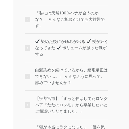
「私には天然100％ヘナが合うのか
な？」 そんなご相談だけでも大歓迎で
す。
染めた後にかゆみが出る
髪が細く
なってきた
ボリュームが減った気が
する
白髪染めを続けているから、縮毛矯正は
できない…。」 そんなふうに思って、
諦めていませんか？
【宇都宮市】「ずっと伸ばしてたロング
ヘア『ただのロン毛』から卒業したいと
ご相談いただきました。」
「朝が本当にラクになった」 「髪を気