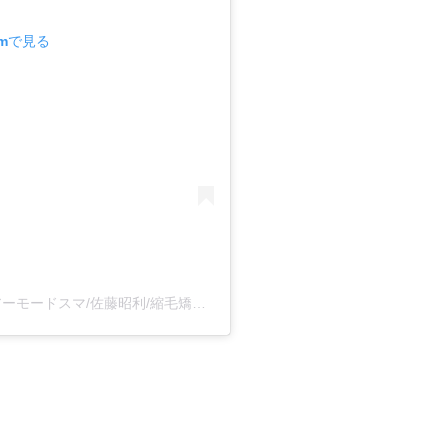
amで見る
カラーで傷んだ髪/宇都宮/美容室/縮毛矯正/ヘアーモードスマ/佐藤昭利/縮毛矯正で貴方をハッピーに
。(@2525su