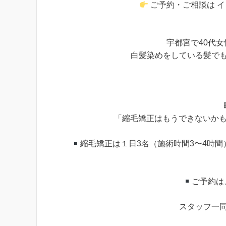
ご予約・ご相談は イ
宇都宮で40代
白髪染めをしている髪で
「縮毛矯正はもうできないか
縮毛矯正は１日3名（施術時間3〜4時
ご予約は
スタッフ一