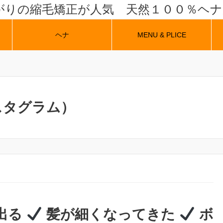
がりの縮毛矯正が人気 天然１００％ヘ
ヘナ
MENU & PLICE
スタグラム）
出る
髪が細くなってきた
ボ