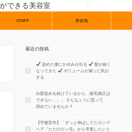
ナができる美容室
STAFF
所在地
最近の投稿
染めた後にかゆみが出る
髪が細く
なってきた
ボリュームが減った気が
する
白髪染めを続けているから、縮毛矯正は
できない…。」 そんなふうに思って、
諦めていませんか？
【宇都宮市】「ずっと伸ばしてたロング
ヘア『ただのロン毛』から卒業したいと