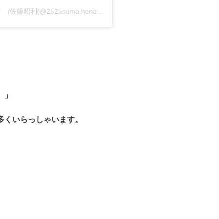
天然100%ヘナ/宇都宮市/ヘナカラー取り扱い店 /佐藤昭利(@2525suma.hena)がシェアした投稿
。」
多くいらっしゃいます。