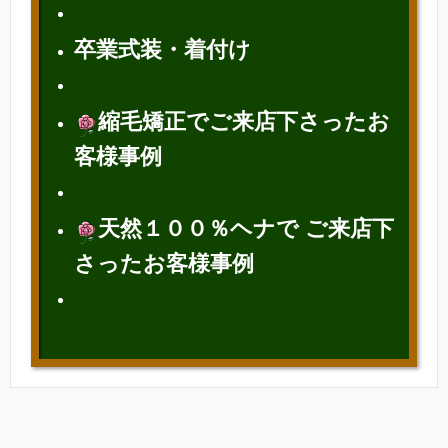
卒業式装・着付け
縮毛矯正でご来店下さったお
客様
事例
天然１００％ヘナで ご来店下
さったお客様事例