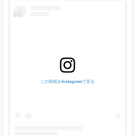
この投稿をInstagramで見る