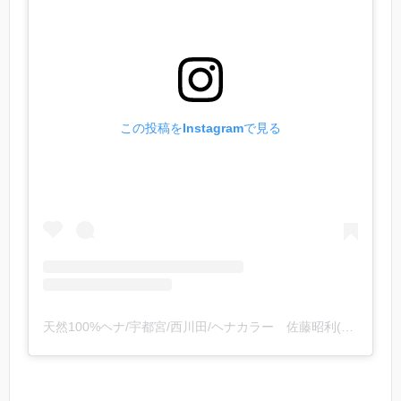
この投稿をInstagramで見る
天然100%ヘナ/宇都宮/西川田/ヘナカラー 佐藤昭利(@2525suma.hena)がシェアした投稿