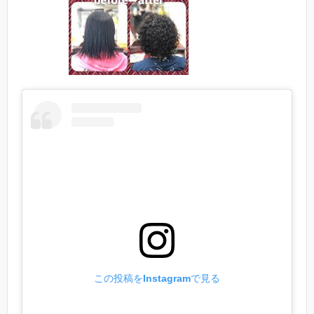
この投稿をInstagramで見る