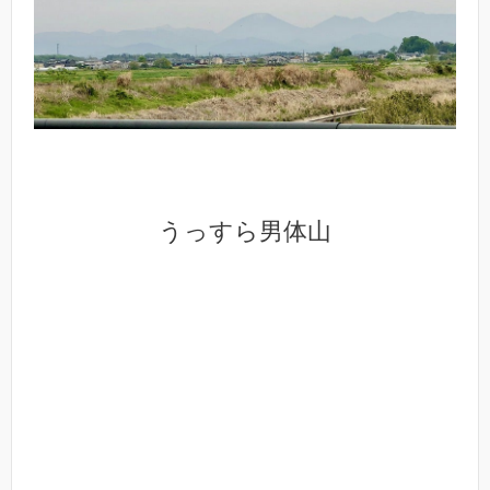
うっすら男体山