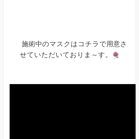
施術中のマスクはコチラで用意さ
せていただいておりま～す。