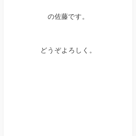
の佐藤です。
どうぞよろしく。