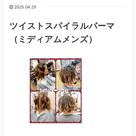
2025.04.29
ツイストスパイラルパーマ
（ミディアムメンズ）