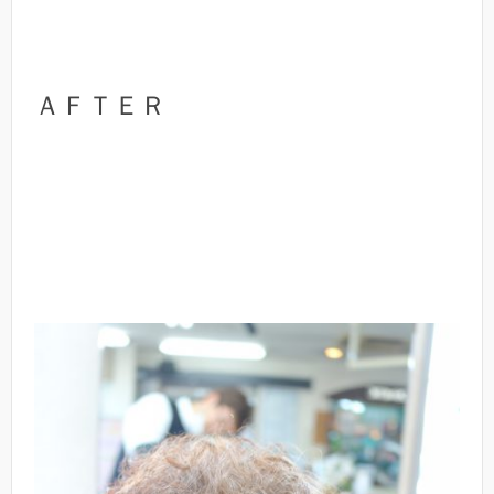
ＡＦＴＥＲ