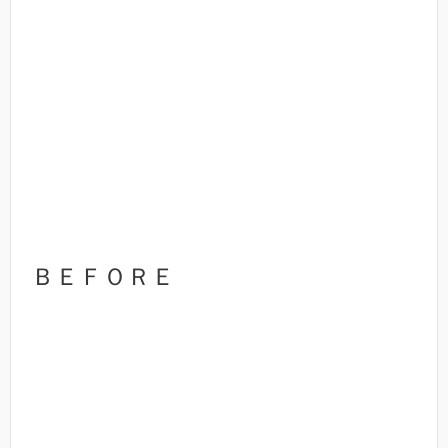
ＢＥＦＯＲＥ