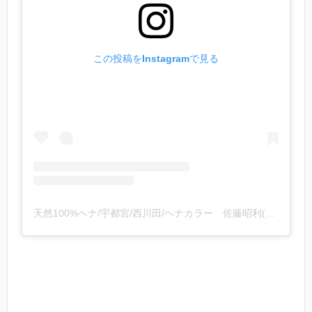
この投稿をInstagramで見る
天然100%ヘナ/宇都宮/西川田/ヘナカラー 佐藤昭利(@2525suma.hena)がシェアした投稿