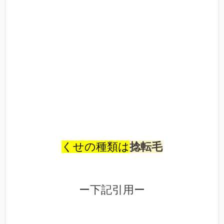
くせの種類は
捻転毛
ー下記引用ー